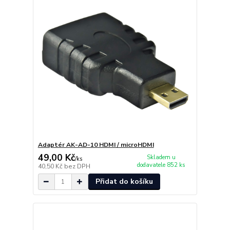
Adaptér AK-AD-10 HDMI / microHDMI
49,00 Kč
Skladem u
/
ks
dodavatele 852 ks
40,50 Kč
bez DPH
Přidat do košíku