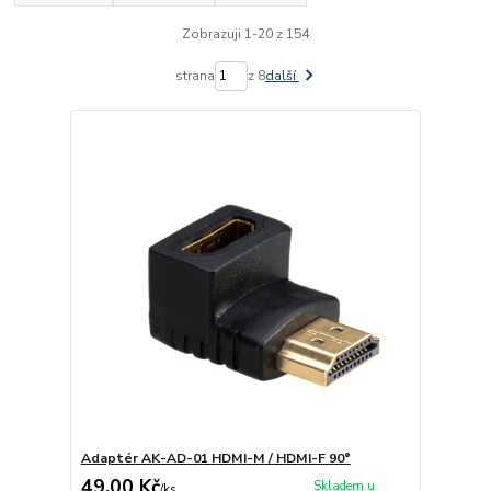
Zobrazuji 1-20 z 154
strana
z 8
další
Adaptér AK-AD-01 HDMI-M / HDMI-F 90°
49,00 Kč
Skladem u
/
ks