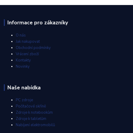
Informace pro zákazníky
O nás
Jak nakupovat
Obchodní podmínky
Vrácení zboží
Kontakty
Novinky
Naše nabídka
PC zdroje
Počítačové skříně
Zdroje k notebookům
Zdroje k tabletům
Nabíjení elektromobilů