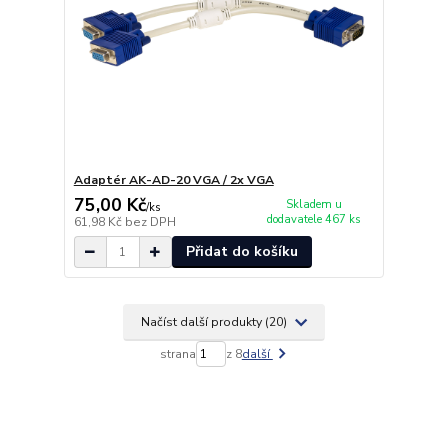
Adaptér AK-AD-20 VGA / 2x VGA
75,00 Kč
Skladem u
/
ks
dodavatele 467 ks
61,98 Kč
bez DPH
Přidat do košíku
Načíst další produkty (20)
strana
z 8
další