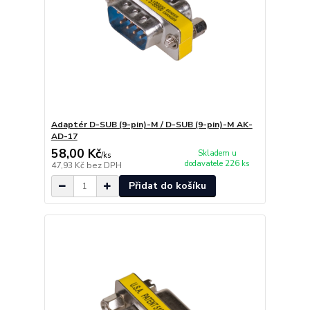
Adaptér D-SUB (9-pin)-M / D-SUB (9-pin)-M AK-
AD-17
58,00 Kč
Skladem u
/
ks
dodavatele 226 ks
47,93 Kč
bez DPH
Přidat do košíku