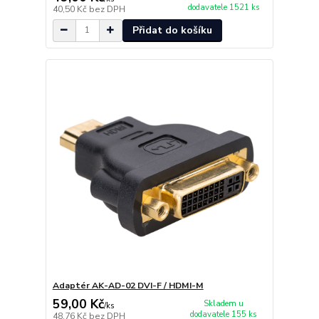
dodavatele 1521 ks
40,50 Kč
bez DPH
Přidat do košíku
Adaptér AK-AD-02 DVI-F / HDMI-M
59,00 Kč
Skladem u
/
ks
dodavatele 155 ks
48,76 Kč
bez DPH