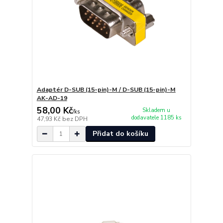
Adaptér D-SUB (15-pin)-M / D-SUB (15-pin)-M
AK-AD-19
58,00 Kč
Skladem u
/
ks
dodavatele 1185 ks
47,93 Kč
bez DPH
Přidat do košíku