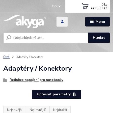
0
ks
CZK
za
0,00 Kč
Menu
Hledat
Úvod
Adaptéry / Konektory
Adaptéry / Konektory
Redukce napájení pro notebooky
Upřesnit parametry
Nejnovější
Nejlevnější
Nejdražší