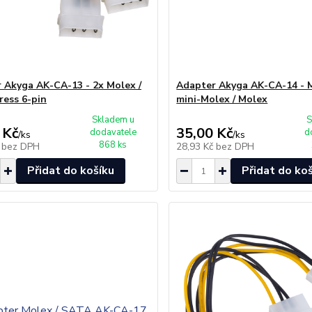
 Akyga AK-CA-13 - 2x Molex /
Adapter Akyga AK-CA-14 - M
ress 6-pin
mini-Molex / Molex
Skladem u
S
 Kč
35,00 Kč
dodavatele
d
/
ks
/
ks
868 ks
č
bez DPH
28,93 Kč
bez DPH
Přidat do košíku
Přidat do ko