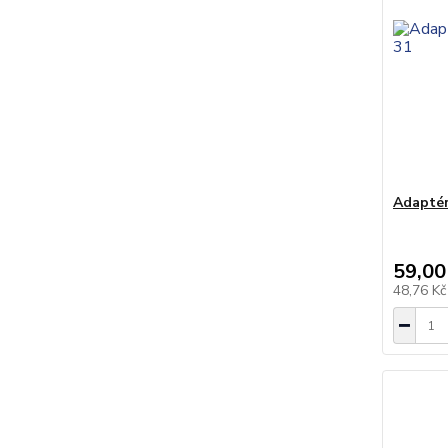
Adaptér
59,00
48,76 K