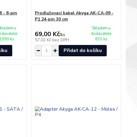
 - 8-pin
Prodlužovací kabel Akyga AK-CA-09 -
P1 24-pin 30 cm
kladem u
Skladem u
69,00 Kč
odavatele
dodavatele
/
ks
1990 ks
830 ks
57,02 Kč
bez DPH
šíku
Přidat do košíku