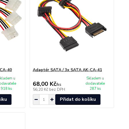
-CA-40
Adaptér SATA / 3x SATA AK-CA-41
kladem u
Skladem u
68,00 Kč
odavatele
dodavatele
/
ks
918 ks
287 ks
56,20 Kč
bez DPH
šíku
Přidat do košíku