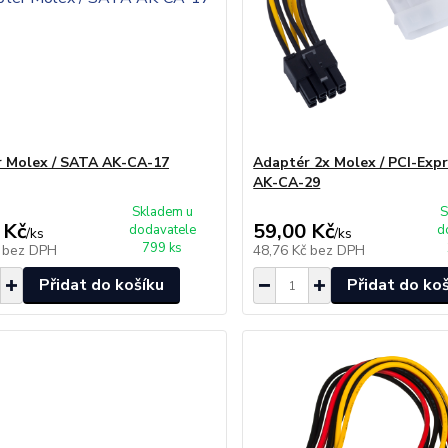
 Molex / SATA AK-CA-17
Adaptér 2x Molex / PCI-Expr
AK-CA-29
Skladem u
S
 Kč
59,00 Kč
dodavatele
d
/
ks
/
ks
799 ks
č
bez DPH
48,76 Kč
bez DPH
Přidat do košíku
Přidat do ko