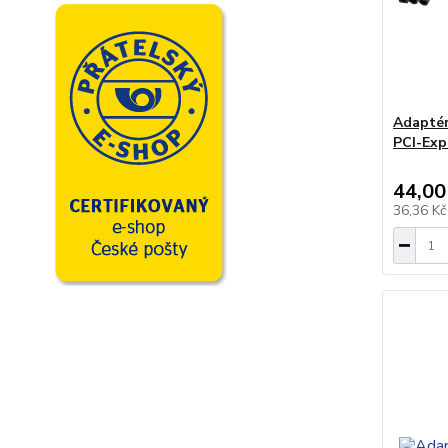
Adaptér
PCI-Exp
44,00
36,36 K