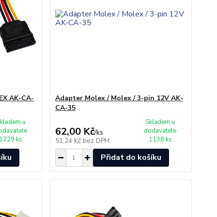
LEX AK-CA-
Adapter Molex / Molex / 3-pin 12V AK-
CA-35
kladem u
Skladem u
62,00 Kč
odavatele
dodavatele
/
ks
1229 ks
1138 ks
51,24 Kč
bez DPH
šíku
Přidat do košíku