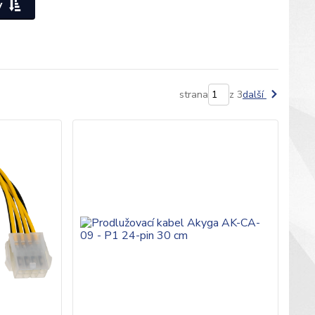
y
strana
z 3
další