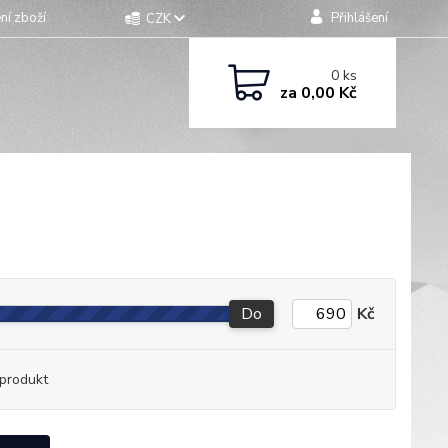
ní zboží
Přihlášení
CZK
0
ks
za
0,00 Kč
Do
Kč
produkt