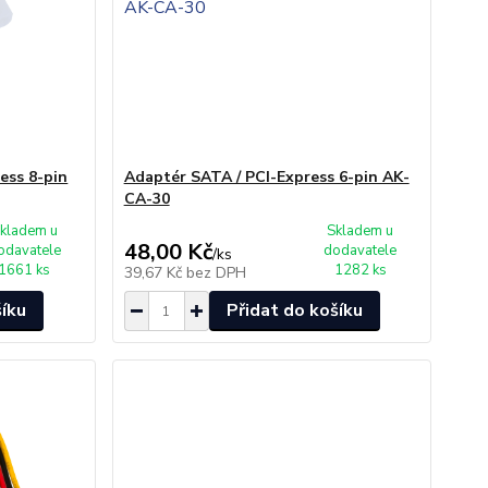
ess 8-pin
Adaptér SATA / PCI-Express 6-pin AK-
CA-30
kladem u
Skladem u
48,00 Kč
odavatele
dodavatele
/
ks
1661 ks
1282 ks
39,67 Kč
bez DPH
šíku
Přidat do košíku