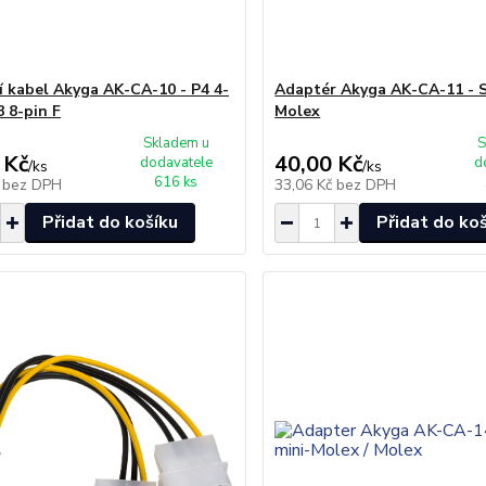
í kabel Akyga AK-CA-10 - P4 4-
Adaptér Akyga AK-CA-11 - 
8 8-pin F
Molex
Skladem u
S
 Kč
40,00 Kč
dodavatele
d
/
ks
/
ks
616 ks
č
bez DPH
33,06 Kč
bez DPH
Přidat do košíku
Přidat do ko