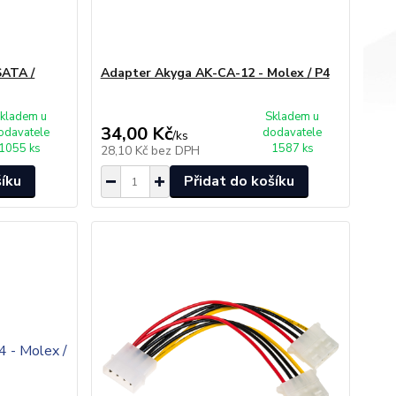
SATA /
Adapter Akyga AK-CA-12 - Molex / P4
kladem u
Skladem u
34,00 Kč
odavatele
dodavatele
/
ks
1055 ks
1587 ks
28,10 Kč
bez DPH
šíku
Přidat do košíku