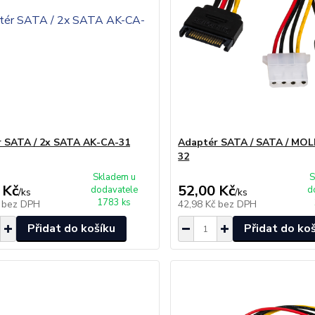
 SATA / 2x SATA AK-CA-31
Adaptér SATA / SATA / MO
32
Skladem u
S
 Kč
52,00 Kč
dodavatele
d
/
ks
/
ks
1783 ks
č
bez DPH
42,98 Kč
bez DPH
Přidat do košíku
Přidat do ko