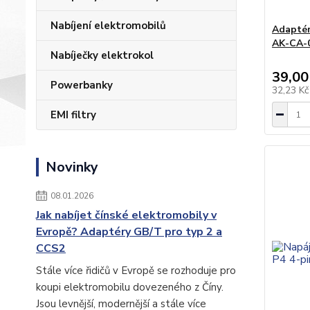
Nabíjení elektromobilů
Adaptér
AK-CA-
Nabíječky elektrokol
39,00
Powerbanky
32,23 K
EMI filtry
Novinky
08.01.2026
Jak nabíjet čínské elektromobily v
Evropě? Adaptéry GB/T pro typ 2 a
CCS2
Stále více řidičů v Evropě se rozhoduje pro
koupi elektromobilu dovezeného z Číny.
Jsou levnější, modernější a stále více