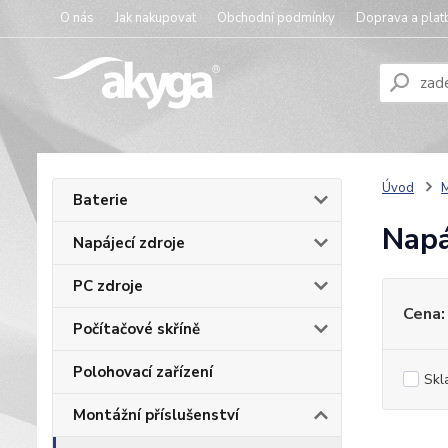
O nás
Jak nakupovat
Obchodní podmínky
Doprava a plat
Úvod
M
Baterie
Napá
Napájecí zdroje
PC zdroje
Cena:
Počítačové skříně
Polohovací zařízení
Skl
Montážní příslušenství