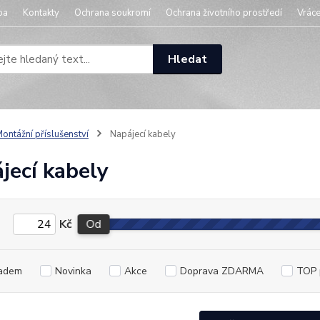
ba
Kontakty
Ochrana soukromí
Ochrana životního prostředí
Vráce
Hledat
ontážní příslušenství
Napájecí kabely
jecí kabely
Kč
Od
adem
Novinka
Akce
Doprava ZDARMA
TOP 