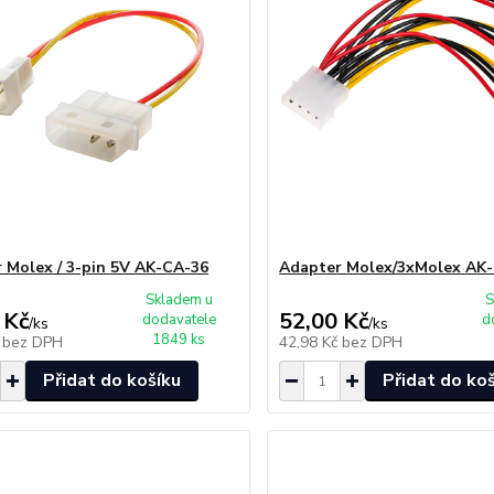
 Molex / 3-pin 5V AK-CA-36
Adapter Molex/3xMolex AK
Skladem u
S
 Kč
52,00 Kč
dodavatele
d
/
ks
/
ks
1849 ks
č
bez DPH
42,98 Kč
bez DPH
Přidat do košíku
Přidat do ko