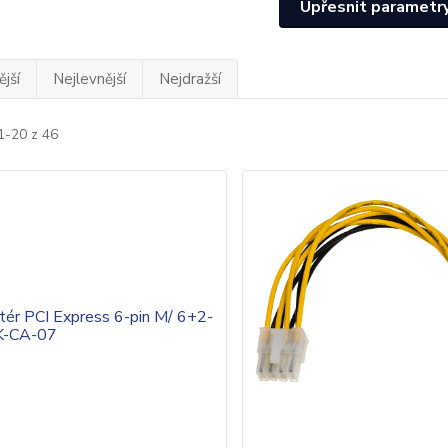
Upřesnit parametr
jší
Nejlevnější
Nejdražší
1-20 z 46