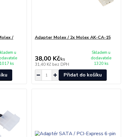
olex /
Adapter Molex / 2x Molex AK-CA-15
kladem u
Skladem u
38,00 Kč
odavatele
dodavatele
/
ks
1017 ks
1320 ks
31,40 Kč
bez DPH
šíku
Přidat do košíku