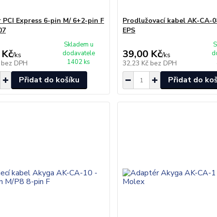
 PCI Express 6-pin M/ 6+2-pin F
Prodlužovací kabel AK-CA-08
07
EPS
Skladem u
S
 Kč
39,00 Kč
dodavatele
d
/
ks
/
ks
1402 ks
č
bez DPH
32,23 Kč
bez DPH
Přidat do košíku
Přidat do ko