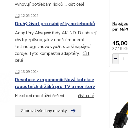
vyhovují potřebám řidičů. ...
číst celé
12.05.2025
Druhý život pro nabíječky notebooků
Napájec
pin M/P
Adaptéry Akyga® řady AK-ND-D nabízejí
chytrý způsob, jak v dnešní moderní
45,00
technologii znovu využít starší napájecí
37,19 K
zdroje. Tyto kompaktní adaptéry...
číst
celé
13.09.2024
Revoluce v ergonomii: Nová kolekce
robustních držáků pro TV a monitory
Flexibilní montážní řešení ...
číst celé
Zobrazit všechny novinky