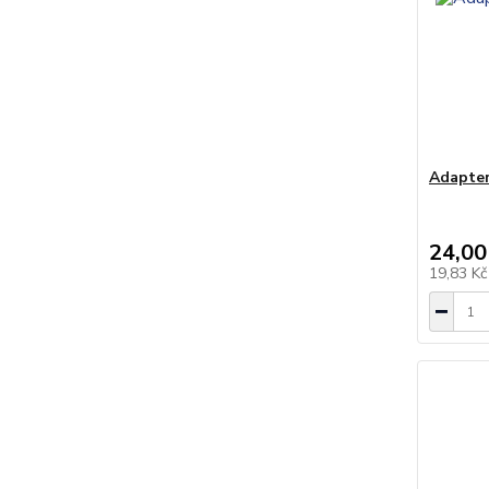
Adapter
24,00
19,83 K