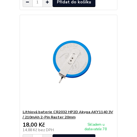
Přidat do košíku
Lithiová baterie CR2032 HP2D Akyga AKY1140 3V
/ 210mAh 2-Pin Raster 20mm
18,00 Kč
Skladem u
dodavatele 78
14,88 Kč
bez DPH