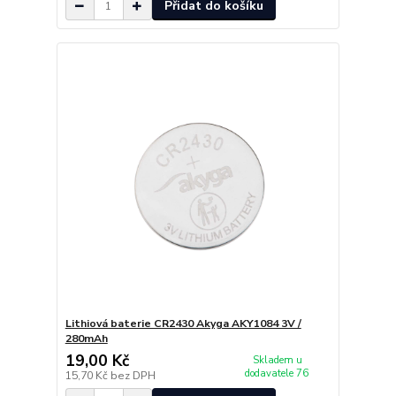
Přidat do košíku
Lithiová baterie CR2430 Akyga AKY1084 3V /
280mAh
19,00 Kč
Skladem u
dodavatele 76
15,70 Kč
bez DPH