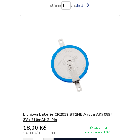
strana
z 2
další
Lithiová baterie CR2032 ST1NB Akyga AKY0894
3V / 210mAh 2-Pin
18,00 Kč
Skladem u
dodavatele 107
14,88 Kč
bez DPH