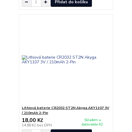
Přidat do košíku
Lithiová baterie CR2032 ST2N Akyga AKY1107 3V
/ 210mAh 2-Pin
18,00 Kč
Skladem u
dodavatele 62
14,88 Kč
bez DPH