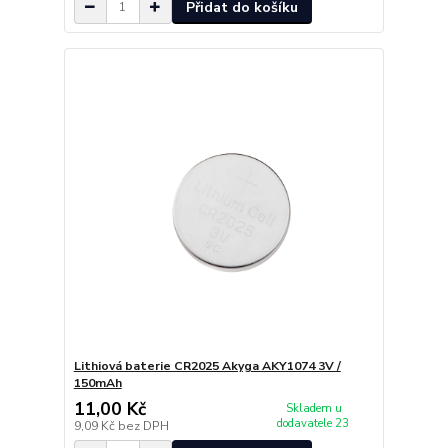
Přidat do košíku
Lithiová baterie CR2025 Akyga AKY1074 3V /
150mAh
11,00 Kč
Skladem u
dodavatele 23
9,09 Kč
bez DPH