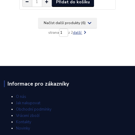
Přidat do košíku
Načíst další produkty (6)
strana
z 2
další
Informace pro zákazníky
O nás
Jak nakupovat
Obchodní podmínky
Vrácení zboží
Kontakty
Novinky