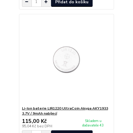
Přidat do košíku
Li-Ion baterie LIR1220 UltraCoin Akyga AKY1933
3.7V / 9mAh nabíjecí
115,00 Kč
Skladem u
dodavatele 43
95,04 Kč
bez DPH