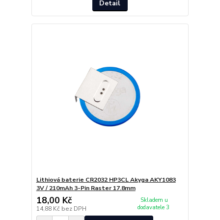
Detail
Lithiová baterie CR2032 HP3CL Akyga AKY1083
3V / 210mAh 3-Pin Raster 17.8mm
18,00 Kč
Skladem u
dodavatele 3
14,88 Kč
bez DPH