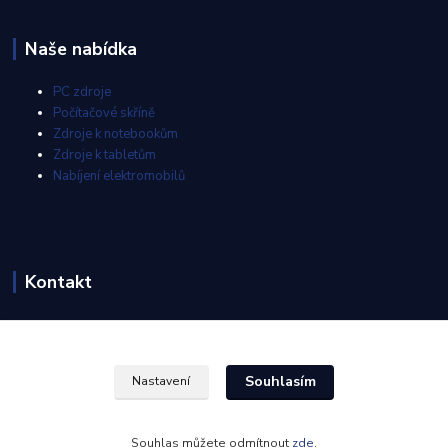
Naše nabídka
PC zdroje
Počítačové skříně
Zdroje k notebookům
Zdroje k tabletům
Nabíjení elektromobilů
Kontakt
info@akyga-shop.cz
Souhlasím
Nastavení
Souhlas můžete odmítnout
zde
.