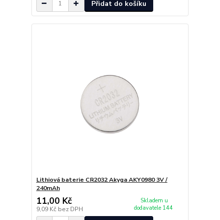
Přidat do košíku
Lithiová baterie CR2032 Akyga AKY0980 3V /
240mAh
11,00 Kč
Skladem u
dodavatele 144
9,09 Kč
bez DPH