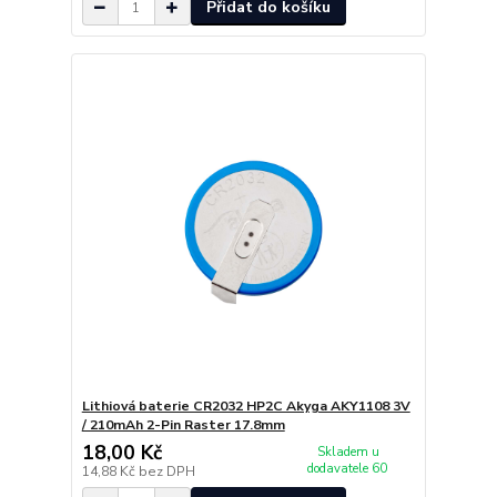
Přidat do košíku
Lithiová baterie CR2032 HP2C Akyga AKY1108 3V
/ 210mAh 2-Pin Raster 17.8mm
18,00 Kč
Skladem u
dodavatele 60
14,88 Kč
bez DPH