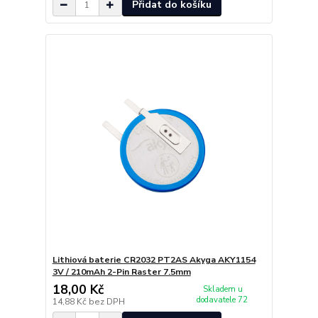
Přidat do košíku
Lithiová baterie CR2032 PT2AS Akyga AKY1154
3V / 210mAh 2-Pin Raster 7.5mm
18,00 Kč
Skladem u
dodavatele 72
14,88 Kč
bez DPH