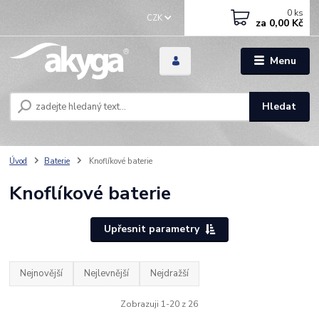
0
ks
CZK
za
0,00 Kč
Menu
Hledat
Úvod
Baterie
Knoflíkové baterie
Knoflíkové baterie
Upřesnit parametry
Nejnovější
Nejlevnější
Nejdražší
Zobrazuji 1-20 z 26