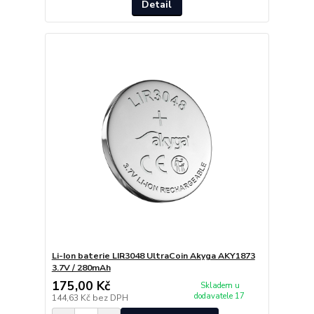
Detail
Li-Ion baterie LIR3048 UltraCoin Akyga AKY1873
3.7V / 280mAh
175,00 Kč
Skladem u
dodavatele 17
144,63 Kč
bez DPH