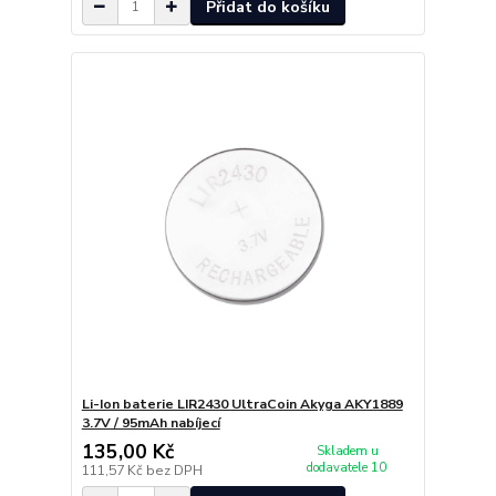
Přidat do košíku
Li-Ion baterie LIR2430 UltraCoin Akyga AKY1889
3.7V / 95mAh nabíjecí
135,00 Kč
Skladem u
dodavatele 10
111,57 Kč
bez DPH