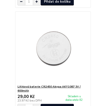
Přidat do košíku
Lithiová baterie CR2450 Akyga AKY1087 3V /
600mAh
29,00 Kč
Skladem u
dodavatele 82
23,97 Kč
bez DPH