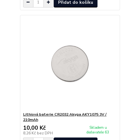
Přidat do košíku
Lithiová baterie CR2032 Akyga AKY1075 3V /
210mAh
10,00 Kč
Skladem u
dodavatele 63
8,26 Kč
bez DPH