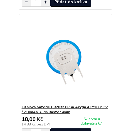
Přidat do košíku
Lithiová baterie CR2032 PP3A Akyga AKY1086 3V
/ 210mAh 3-Pin Raster 4mm
18,00 Kč
Skladem u
dodavatele 67
14,88 Kč
bez DPH