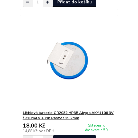
Přidat do košíku
Lithiová baterie CR2032 HP3B Akyga AKY1106 3V
/ 210mAh 3-Pin Raster 15.2mm
18,00 Kč
Skladem u
dodavatele 59
14,88 Kč
bez DPH