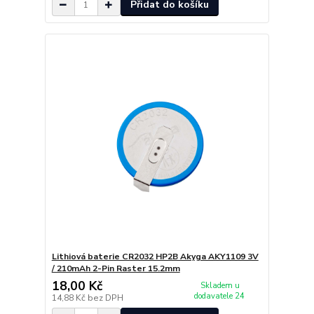
Přidat do košíku
Lithiová baterie CR2032 HP2B Akyga AKY1109 3V
/ 210mAh 2-Pin Raster 15.2mm
18,00 Kč
Skladem u
dodavatele 24
14,88 Kč
bez DPH