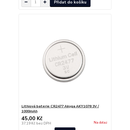
Přidat do košíku
Lithiová baterie CR2477 Akyga AKY1078 3V /
1000mAh
45,00 Kč
Na dotaz
37,19 Kč
bez DPH