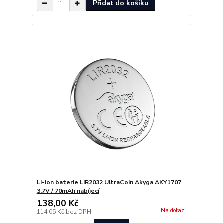
Přidat do košíku
Li-Ion baterie LIR2032 UltraCoin Akyga AKY1707
3.7V / 70mAh nabíjecí
138,00 Kč
Na dotaz
114,05 Kč
bez DPH