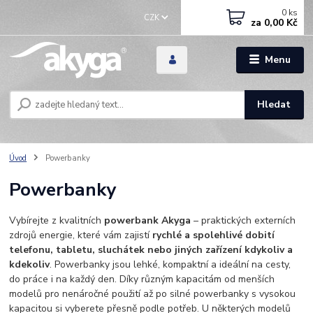
0
ks
CZK
za
0,00 Kč
Menu
Hledat
Úvod
Powerbanky
Powerbanky
Vybírejte z kvalitních
powerbank Akyga
– praktických externích
zdrojů energie, které vám zajistí
rychlé a spolehlivé dobití
telefonu, tabletu, sluchátek nebo jiných zařízení kdykoliv a
kdekoliv
. Powerbanky jsou lehké, kompaktní a ideální na cesty,
do práce i na každý den. Díky různým kapacitám od menších
modelů pro nenáročné použití až po silné powerbanky s vysokou
kapacitou si vyberete přesně podle potřeb. U některých modelů