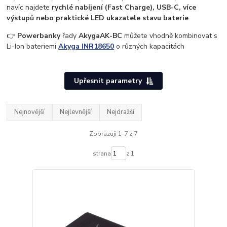
navíc najdete
rychlé nabíjení (Fast Charge), USB-C, více
výstupů nebo praktické LED ukazatele stavu baterie
.
👉
Powerbanky
řady
Akyga
AK-BC
můžete vhodně kombinovat s
Li-Ion bateriemi
Akyga INR18650
o různých kapacitách
Upřesnit parametry
Nejnovější
Nejlevnější
Nejdražší
Zobrazuji 1-7 z 7
strana
z 1