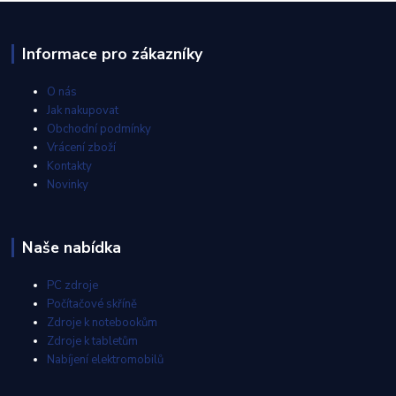
Informace pro zákazníky
O nás
Jak nakupovat
Obchodní podmínky
Vrácení zboží
Kontakty
Novinky
Naše nabídka
PC zdroje
Počítačové skříně
Zdroje k notebookům
Zdroje k tabletům
Nabíjení elektromobilů