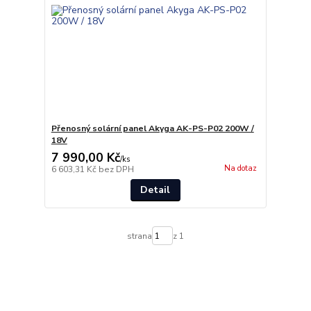
Přenosný solární panel Akyga AK-PS-P02 200W /
18V
7 990,00 Kč
/
ks
Na dotaz
6 603,31 Kč
bez DPH
Detail
strana
z 1