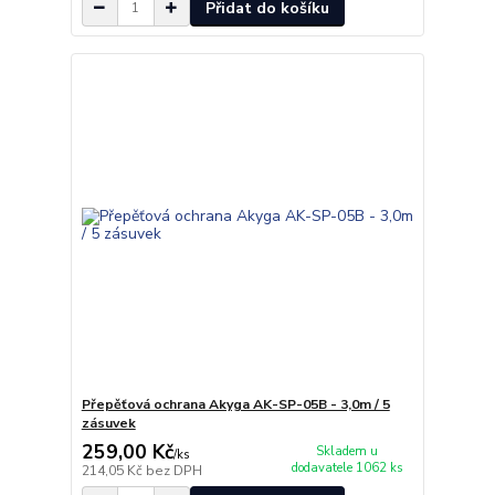
Přidat do košíku
Přepěťová ochrana Akyga AK-SP-05B - 3,0m / 5
zásuvek
259,00 Kč
Skladem u
/
ks
dodavatele 1062 ks
214,05 Kč
bez DPH