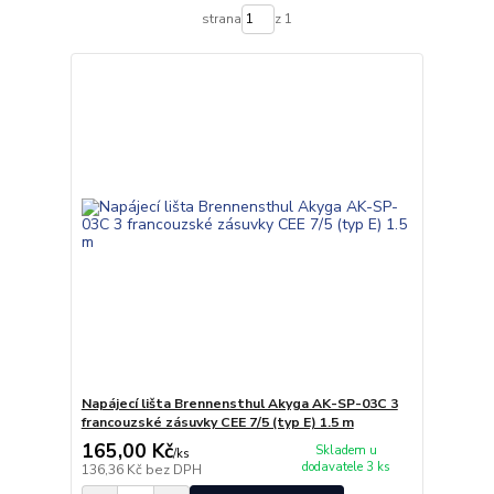
strana
z 1
Napájecí lišta Brennensthul Akyga AK-SP-03C 3
francouzské zásuvky CEE 7/5 (typ E) 1.5 m
165,00 Kč
Skladem u
/
ks
dodavatele 3 ks
136,36 Kč
bez DPH