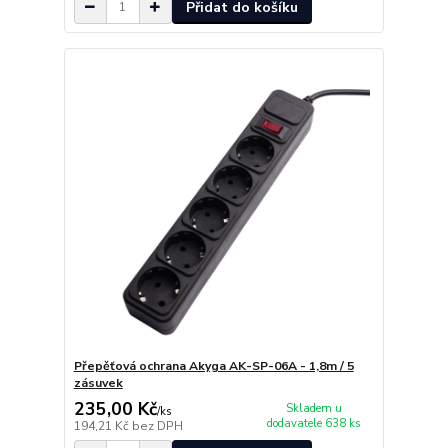
Přidat do košíku
Přepěťová ochrana Akyga AK-SP-06A - 1,8m / 5
zásuvek
235,00 Kč
Skladem u
/
ks
dodavatele 638 ks
194,21 Kč
bez DPH