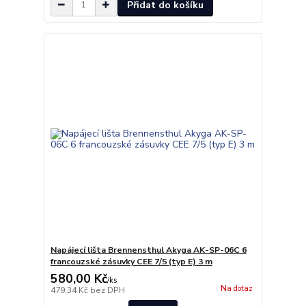
Přidat do košíku
Napájecí lišta Brennensthul Akyga AK-SP-06C 6
francouzské zásuvky CEE 7/5 (typ E) 3 m
580,00 Kč
/
ks
Na dotaz
479,34 Kč
bez DPH