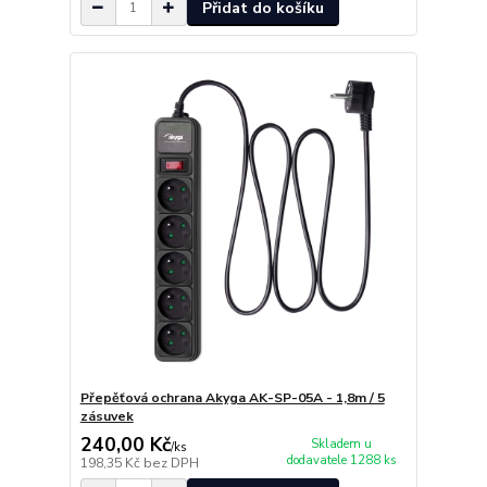
Přidat do košíku
Přepěťová ochrana Akyga AK-SP-05A - 1,8m / 5
zásuvek
240,00 Kč
Skladem u
/
ks
dodavatele 1288 ks
198,35 Kč
bez DPH