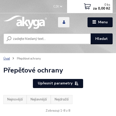
0
ks
CZK
za
0,00 Kč
Menu
Hledat
Úvod
Přepěťové ochrany
Přepěťové ochrany
Upřesnit parametry
Nejnovější
Nejlevnější
Nejdražší
Zobrazuji 1-8 z 8