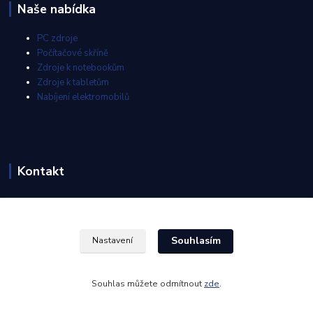
Naše nabídka
PC zdroje
Počítačové skříně
Zdroje k notebookům
Zdroje k tabletům
Nabíjení elektromobilů
Kontakt
info@akyga-shop.cz
Souhlasím
Nastavení
Souhlas můžete odmítnout
zde
.
Vytvořeno na
Eshop-rychle.cz