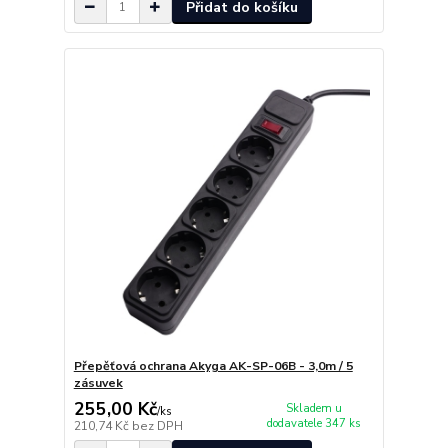
Přidat do košíku
Přepěťová ochrana Akyga AK-SP-06B - 3,0m / 5
zásuvek
255,00 Kč
Skladem u
/
ks
dodavatele 347 ks
210,74 Kč
bez DPH