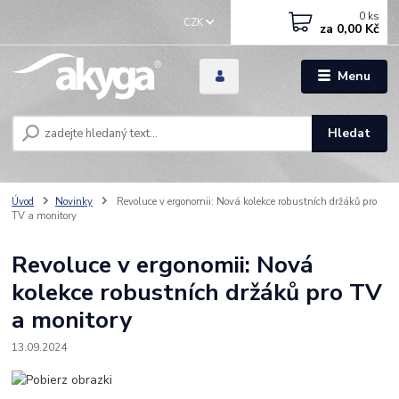
0
ks
CZK
za
0,00 Kč
Menu
Hledat
Úvod
Novinky
Revoluce v ergonomii: Nová kolekce robustních držáků pro
TV a monitory
Revoluce v ergonomii: Nová
kolekce robustních držáků pro TV
a monitory
13.09.2024