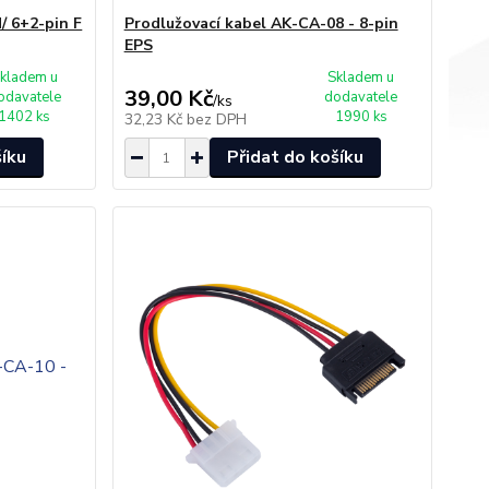
/ 6+2-pin F
Prodlužovací kabel AK-CA-08 - 8-pin
EPS
kladem u
Skladem u
39,00 Kč
odavatele
dodavatele
/
ks
1402 ks
1990 ks
32,23 Kč
bez DPH
šíku
Přidat do košíku