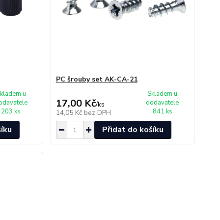
PC šrouby set AK-CA-21
kladem u
Skladem u
17,00 Kč
odavatele
dodavatele
/
ks
203 ks
841 ks
14,05 Kč
bez DPH
šíku
Přidat do košíku