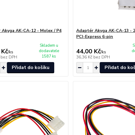
 Akyga AK-CA-12 - Molex / P4
Adaptér Akyga AK-CA-13 - 2
PCI-Express 6-pin
Skladem u
S
 Kč
44,00 Kč
dodavatele
d
/
ks
/
ks
1587 ks
č
bez DPH
36,36 Kč
bez DPH
Přidat do košíku
Přidat do ko