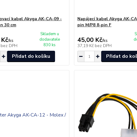
ovací kabel Akyga AK-CA-09 -
Napájecí kabel Akyga AK-CA-
in 30 cm
pin M/P8 8-pin F
Skladem u
S
 Kč
45,00 Kč
dodavatele
d
/
ks
/
ks
830 ks
č
bez DPH
37,19 Kč
bez DPH
Přidat do košíku
Přidat do ko