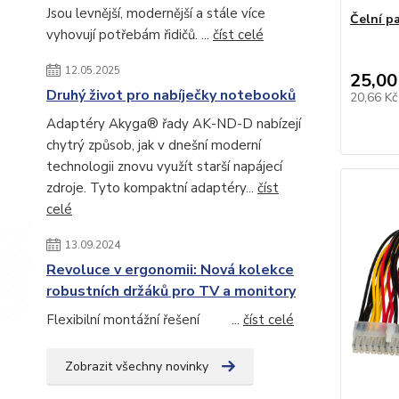
Jsou levnější, modernější a stále více
Čelní p
vyhovují potřebám řidičů. ...
číst celé
12.05.2025
25,00
Druhý život pro nabíječky notebooků
20,66 K
Adaptéry Akyga® řady AK-ND-D nabízejí
chytrý způsob, jak v dnešní moderní
technologii znovu využít starší napájecí
zdroje. Tyto kompaktní adaptéry...
číst
celé
13.09.2024
Revoluce v ergonomii: Nová kolekce
robustních držáků pro TV a monitory
Flexibilní montážní řešení ...
číst celé
Zobrazit všechny novinky