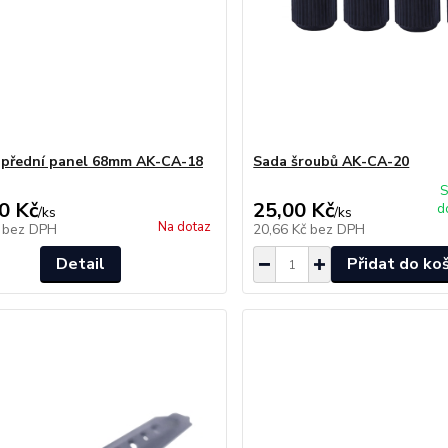
 přední panel 68mm AK-CA-18
Sada šroubů AK-CA-20
S
0 Kč
25,00 Kč
d
/
ks
/
ks
Na dotaz
č
bez DPH
20,66 Kč
bez DPH
Detail
Přidat do ko