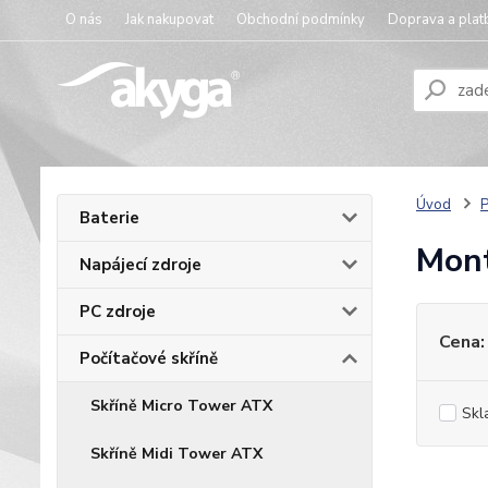
O nás
Jak nakupovat
Obchodní podmínky
Doprava a plat
Úvod
P
Baterie
Mont
Napájecí zdroje
PC zdroje
Cena:
Počítačové skříně
Skříně Micro Tower ATX
Skl
Skříně Midi Tower ATX