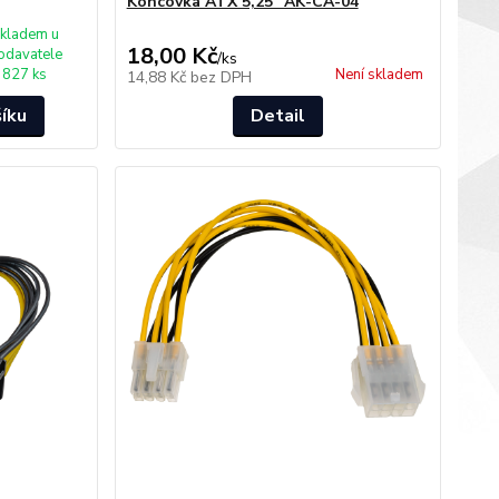
Koncovka ATX 5,25 "AK-CA-04
kladem u
18,00 Kč
odavatele
/
ks
827 ks
Není skladem
14,88 Kč
bez DPH
šíku
Detail