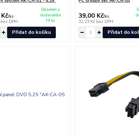
í systém AK-CA-01 - 5.25"
PC šrouby set AK-CA-03
Skladem u
S
 Kč
39,00 Kč
dodavatele
d
/
ks
/
ks
79 ks
č
bez DPH
32,23 Kč
bez DPH
Přidat do košíku
Přidat do ko