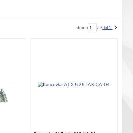
strana
z 5
další