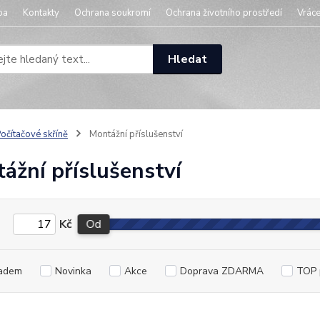
ba
Kontakty
Ochrana soukromí
Ochrana životního prostředí
Vráce
Hledat
očítačové skříně
Montážní příslušenství
ážní příslušenství
Kč
Od
adem
Novinka
Akce
Doprava ZDARMA
TOP 