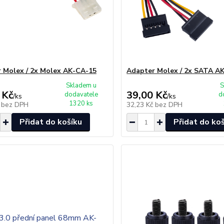
 Molex / 2x Molex AK-CA-15
Adapter Molex / 2x SATA A
Skladem u
S
 Kč
39,00 Kč
dodavatele
d
/
ks
/
ks
1320 ks
č
bez DPH
32,23 Kč
bez DPH
Přidat do košíku
Přidat do ko