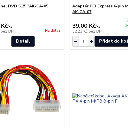
anel DVD 5,25 "AK-CA-05
Adaptér PCI Express 6-pin M
AK-CA-07
S
 Kč
39,00 Kč
d
/
ks
/
ks
Na dotaz
č
bez DPH
32,23 Kč
bez DPH
Detail
Přidat do ko