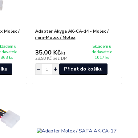
x Molex /
Adapter Akyga AK-CA-14 - Molex /
mini-Molex / Molex
kladem u
Skladem u
35,00 Kč
odavatele
dodavatele
/
ks
868 ks
1017 ks
28,93 Kč
bez DPH
šíku
Přidat do košíku