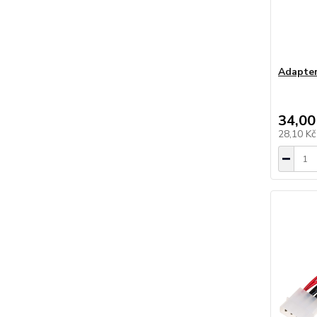
Adapter
34,00
28,10 K