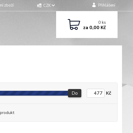
ní zboží
Přihlášení
CZK
0
ks
za
0,00 Kč
Do
Kč
produkt