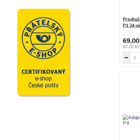
Prodluž
P1 24-p
69,00
57,02 K