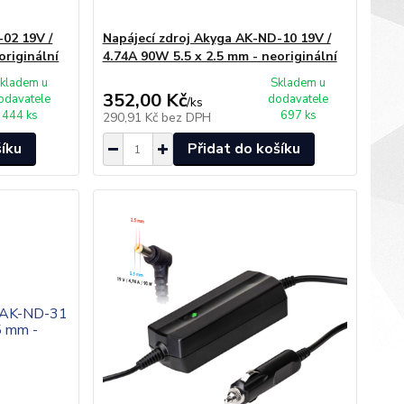
-02 19V /
Napájecí zdroj Akyga AK-ND-10 19V /
originální
4.74A 90W 5.5 x 2.5 mm - neoriginální
kladem u
Skladem u
352,00 Kč
odavatele
dodavatele
/
ks
444 ks
697 ks
290,91 Kč
bez DPH
šíku
Přidat do košíku