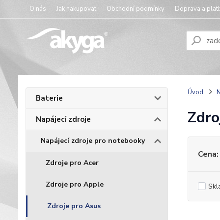
O nás
Jak nakupovat
Obchodní podmínky
Doprava a plat
Úvod
N
Baterie
Zdro
Napájecí zdroje
Napájecí zdroje pro notebooky
Cena:
Zdroje pro Acer
Zdroje pro Apple
Skl
Zdroje pro Asus