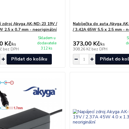
í zdroj Akyga AK-ND-23 19V /
Nabíječka do auta Akyga A
W 2.5 x 0.7 mm - neoriginální
/ 3.42A 65W 5.5 x 2.5 mm - n
Skladem u
S
0 Kč
373,00 Kč
dodavatele
d
/
ks
/
ks
312 ks
Kč
bez DPH
308,26 Kč
bez DPH
Přidat do košíku
Přidat do ko