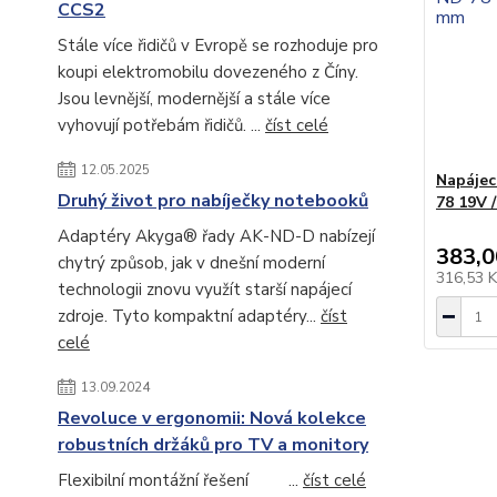
CCS2
Stále více řidičů v Evropě se rozhoduje pro
koupi elektromobilu dovezeného z Číny.
Jsou levnější, modernější a stále více
vyhovují potřebám řidičů. ...
číst celé
12.05.2025
Napájec
Druhý život pro nabíječky notebooků
78 19V 
Adaptéry Akyga® řady AK-ND-D nabízejí
383,0
chytrý způsob, jak v dnešní moderní
316,53 
technologii znovu využít starší napájecí
zdroje. Tyto kompaktní adaptéry...
číst
celé
13.09.2024
Revoluce v ergonomii: Nová kolekce
robustních držáků pro TV a monitory
Flexibilní montážní řešení ...
číst celé