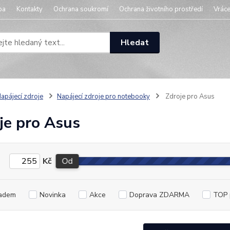
ba
Kontakty
Ochrana soukromí
Ochrana životního prostředí
Vráce
Hledat
apájecí zdroje
Napájecí zdroje pro notebooky
Zdroje pro Asus
je pro Asus
Kč
Od
adem
Novinka
Akce
Doprava ZDARMA
TOP 