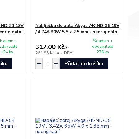
K-ND-31 19V
Nabíječka do auta Akyga AK-ND-36 19V
eoriginální
/ 4.74A 90W 5.5 x 2.5 mm - neoriginální
kladem u
Skladem u
317,00 Kč
odavatele
dodavatele
/
ks
124 ks
276 ks
261,98 Kč
bez DPH
šíku
Přidat do košíku