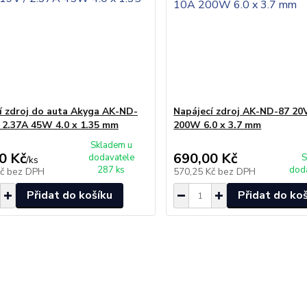
í zdroj do auta Akyga AK-ND-
Napájecí zdroj AK-ND-87 20V
/ 2.37A 45W 4.0 x 1.35 mm
200W 6.0 x 3.7 mm
Skladem u
0 Kč
690,00 Kč
dodavatele
S
/
ks
287 ks
dod
Kč
bez DPH
570,25 Kč
bez DPH
Přidat do košíku
Přidat do ko