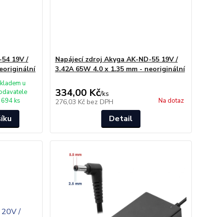
-54 19V /
Napájecí zdroj Akyga AK-ND-55 19V /
eoriginální
3.42A 65W 4.0 x 1.35 mm - neoriginální
kladem u
334,00 Kč
odavatele
/
ks
694 ks
Na dotaz
276,03 Kč
bez DPH
šíku
Detail