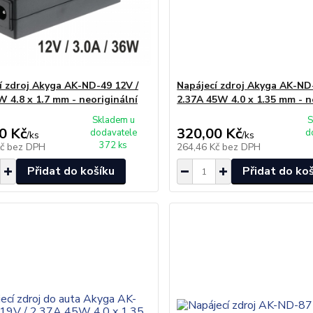
í zdroj Akyga AK-ND-49 12V /
Napájecí zdroj Akyga AK-ND
W 4.8 x 1.7 mm - neoriginální
2.37A 45W 4.0 x 1.35 mm - n
Skladem u
S
0 Kč
320,00 Kč
dodavatele
d
/
ks
/
ks
372 ks
Kč
bez DPH
264,46 Kč
bez DPH
Přidat do košíku
Přidat do ko