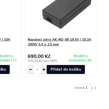
 / 10A
Napájecí zdroj AK-ND-88 19.5V / 10.3A
200W 5.5 x 2.5 mm
690,00 Kč
kladem u
Skladem u
avatele 172
dodavatele 146
570,25 Kč
bez DPH
šíku
Přidat do košíku
strana
z 1