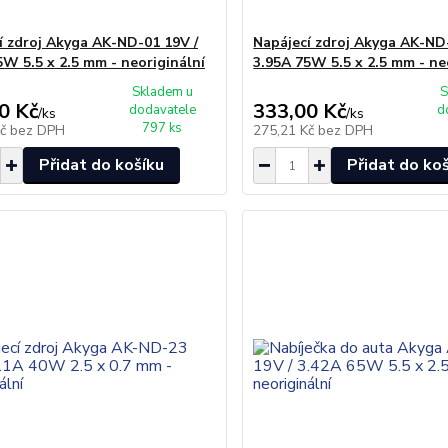
í zdroj Akyga AK-ND-01 19V /
Napájecí zdroj Akyga AK-ND
5W 5.5 x 2.5 mm - neoriginální
3.95A 75W 5.5 x 2.5 mm - ne
Skladem u
S
0 Kč
333,00 Kč
dodavatele
d
/
ks
/
ks
797 ks
Kč
bez DPH
275,21 Kč
bez DPH
Přidat do košíku
Přidat do ko