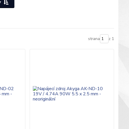
y
strana
z 1