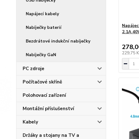
USB nabíječky
Napájecí kabely
Napájec
Nabíječky baterií
2.1A 40
Bezdrátové indukční nabíječky
278,0
229,75 
Nabíječky GaN
PC zdroje
Počítačové skříně
Polohovací zařízení
Montážní příslušenství
Kabely
Držáky a stojany na TV a