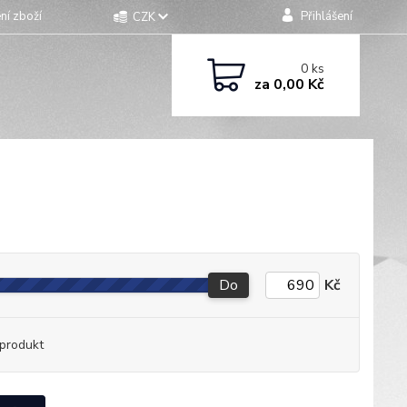
ní zboží
Přihlášení
CZK
0
ks
za
0,00 Kč
Do
Kč
produkt