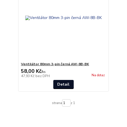
Ventilátor 80mm 3-pin černá AW-8B-BK
58,00 Kč
/
ks
Na dotaz
47,93 Kč
bez DPH
Detail
strana
z 1