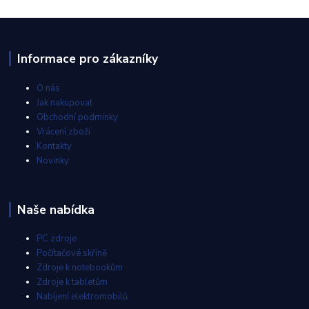
Informace pro zákazníky
O nás
Jak nakupovat
Obchodní podmínky
Vrácení zboží
Kontakty
Novinky
Naše nabídka
PC zdroje
Počítačové skříně
Zdroje k notebookům
Zdroje k tabletům
Nabíjení elektromobilů