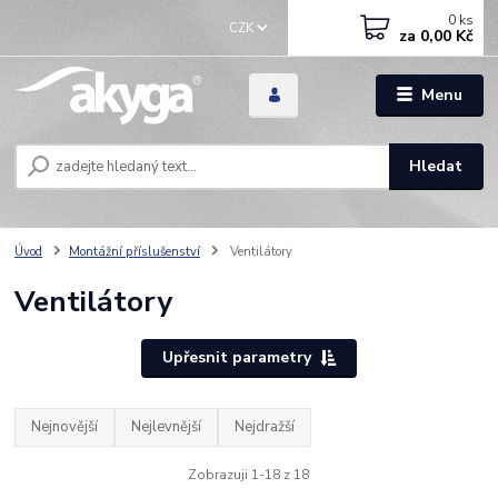
0
ks
CZK
za
0,00 Kč
Menu
Hledat
Úvod
Montážní příslušenství
Ventilátory
Ventilátory
Upřesnit parametry
Nejnovější
Nejlevnější
Nejdražší
Zobrazuji 1-18 z 18