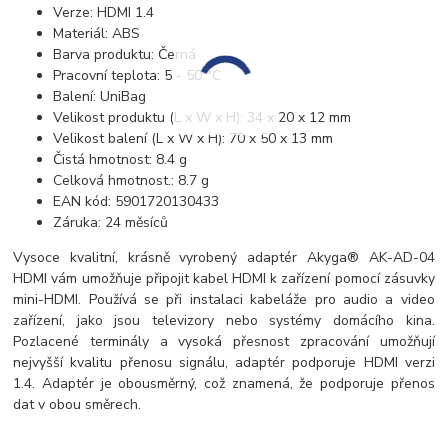
Verze: HDMI 1.4
Materiál: ABS
Barva produktu: Černá
Pracovní teplota: 5 - 50 °C
Balení: UniBag
Velikost produktu (L x W x H): 34 x 20 x 12 mm
Velikost balení (L x W x H): 70 x 50 x 13 mm
Čistá hmotnost: 8.4 g
Celková hmotnost.: 8.7 g
EAN kód: 5901720130433
Záruka: 24 měsíců
Vysoce kvalitní, krásně vyrobený adaptér
Akyga® AK-AD-04
HDMI vám umožňuje připojit kabel HDMI k zařízení pomocí zásuvky
mini-HDMI
. Používá se při instalaci kabeláže pro audio a video
zařízení, jako jsou televizory nebo systémy domácího kina.
Pozlacené terminály a vysoká přesnost zpracování umožňují
nejvyšší kvalitu přenosu signálu, adaptér podporuje HDMI verzi
1.4
. Adaptér je obousměrný, což znamená, že podporuje přenos
dat v obou směrech.