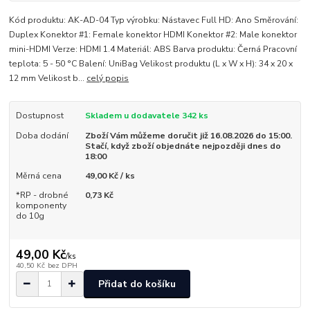
Kód produktu: AK-AD-04 Typ výrobku: Nástavec Full HD: Ano Směrování:
Duplex Konektor #1: Female konektor HDMI Konektor #2: Male konektor
mini-HDMI Verze: HDMI 1.4 Materiál: ABS Barva produktu: Černá Pracovní
teplota: 5 - 50 °C Balení: UniBag Velikost produktu (L x W x H): 34 x 20 x
12 mm Velikost b...
celý popis
Dostupnost
Skladem u dodavatele 342 ks
Doba dodání
Zboží Vám můžeme doručit již 16.08.2026 do 15:00.
Stačí, když zboží objednáte nejpozději dnes do
18:00
Měrná cena
49,00 Kč / ks
*RP - drobné
0,73 Kč
komponenty
do 10g
49,00 Kč
/
ks
40,50 Kč
bez DPH
Přidat do košíku