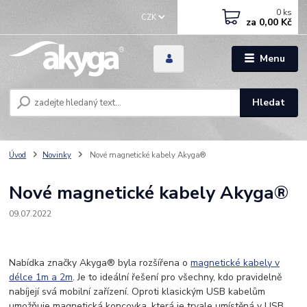
0
ks
CZK
za
0,00 Kč
Menu
Hledat
Úvod
Novinky
Nové magnetické kabely Akyga®
Nové magnetické kabely Akyga®
09.07.2022
Nabídka značky Akyga® byla rozšířena o
magnetické kabely v
délce 1m a 2m
. Je to ideální řešení pro všechny, kdo pravidelně
nabíjejí svá mobilní zařízení. Oproti klasickým USB kabelům
umožňuje magnetická koncovka, která je trvale umístěná v USB