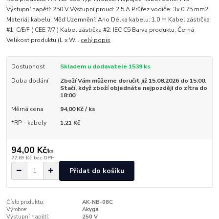
Výstupní napětí: 250 V Výstupní proud: 2.5 A Průřez vodiče: 3x 0.75 mm2
Materiál kabelu: Měď Uzemnění: Ano Délka kabelu: 1.0 m Kabel zástrčka
#1: C/E/F ( CEE 7/7 ) Kabel zástrčka #2: IEC C5 Barva produktu: Černá
Velikost produktu (L x W...
celý popis
Dostupnost
Skladem u dodavatele 1539 ks
Doba dodání
Zboží Vám můžeme doručit již 15.08.2026 do 15:00.
Stačí, když zboží objednáte nejpozději do zítra do
18:00
Měrná cena
94,00 Kč / ks
*RP - kabely
1,21 Kč
94,00 Kč
/
ks
77,69 Kč
bez DPH
Přidat do košíku
Číslo produktu:
AK-NB-08C
Výrobce:
Akyga
Výstupní napětí:
250 V