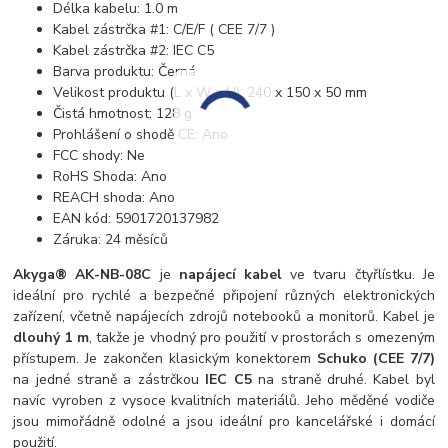
Délka kabelu: 1.0 m
Kabel zástrčka #1: C/E/F ( CEE 7/7 )
Kabel zástrčka #2: IEC C5
Barva produktu: Černá
Velikost produktu (L x W x H): 240 x 150 x 50 mm
Čistá hmotnost: 128 g
Prohlášení o shodě CE: Ano
FCC shody: Ne
RoHS Shoda: Ano
REACH shoda: Ano
EAN kód: 5901720137982
Záruka: 24 měsíců
Akyga® AK-NB-08C
je
napájecí kabel
ve tvaru čtyřlístku. Je
ideální pro rychlé a bezpečné připojení různých elektronických
zařízení, včetně napájecích zdrojů notebooků a monitorů. Kabel je
dlouhý 1 m
, takže je vhodný pro použití v prostorách s omezeným
přístupem. Je zakončen klasickým konektorem
Schuko (CEE 7/7)
na jedné straně a zástrčkou
IEC C5
na straně druhé. Kabel byl
navíc vyroben z vysoce kvalitních materiálů. Jeho měděné vodiče
jsou mimořádně odolné a jsou ideální pro kancelářské i domácí
použití.