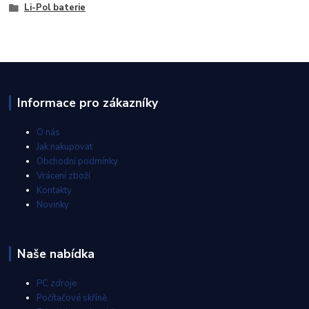
Li-Pol baterie
Informace pro zákazníky
O nás
Jak nakupovat
Obchodní podmínky
Vrácení zboží
Kontakty
Novinky
Naše nabídka
PC zdroje
Počítačové skříně