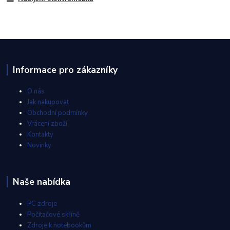
Informace pro zákazníky
O nás
Jak nakupovat
Obchodní podmínky
Vrácení zboží
Kontakty
Novinky
Naše nabídka
PC zdroje
Počítačové skříně
Zdroje k notebookům