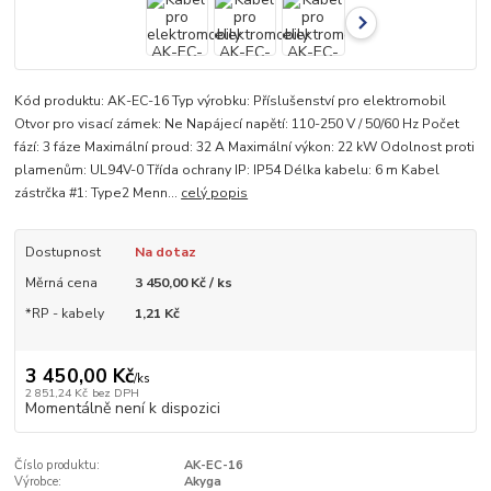
Kód produktu: AK-EC-16 Typ výrobku: Příslušenství pro elektromobil
Otvor pro visací zámek: Ne Napájecí napětí: 110-250 V / 50/60 Hz Počet
fází: 3 fáze Maximální proud: 32 A Maximální výkon: 22 kW Odolnost proti
plamenům: UL94V-0 Třída ochrany IP: IP54 Délka kabelu: 6 m Kabel
zástrčka #1: Type2 Menn...
celý popis
Dostupnost
Na dotaz
Měrná cena
3 450,00 Kč / ks
*RP - kabely
1,21 Kč
3 450,00 Kč
/
ks
2 851,24 Kč
bez DPH
Momentálně není k dispozici
Číslo produktu:
AK-EC-16
Výrobce:
Akyga