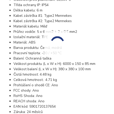
Třída ochrany IP: IP54
Délka kabelu: 6 m
Kabel zástrčka #1: Type2 Mennekes
Kabel zástrčka #2: Type2 Mennekes
Materiál kabelu: Měď
Průřez vodiče: 5 x 6 mm2 + 2 x 0.5 mm2
Izolační materiál: TPE
Materiál: ABS
Barva produktu: Černá, modrá
Pracovní teplota: -30 / +50 °C
Balení: Ochranná taška
Velikost produktu (L x W x H): 6000 x 150 x 85 mm
Velikost balení (L x W x H): 380 x 380 x 100 mm
Čistá hmotnost: 4.48 kg
Celková hmotnost.: 4.71 kg
Prohlášení o shodě CE: Ano
FCC shody: Ano
RoHS Shoda: Ano
REACH shoda: Ano
EAN kód: 5901720137654
Záruka: 24 měsíců