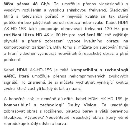
šířka pásma 48 Gb/s
. To umožňuje přenos videosignálů s
vysokým rozlišením a vysokou snímkovou frekvencí. Sledování
filmů a televizních pořadů v nejvyšší kvalitě se tak stává
potěšením bez jakýchkoli poruch obrazu nebo zvuku. Kabel HDMI
AK-HD-15S také podporuje obnovovací frekvenci 120 Hz pro
rozlišení Ultra HD 4K
a 60 Hz pro
rozlišení 8K
, což zajišťuje
plynulé a přesné zobrazení vysoce kvalitního obrazu na
kompatibilních zařízeních. Díky tomu si můžete při sledování filmů
a hraní videoher vychutnat neuvěřitelně realistický obraz a plné
pohlcení.
Kabel HDMI AK-HD-15S je také
kompatibilní s technologií
eARC
, která umožňuje přenos nekomprimovaných zvukových
signálů. To znamená, že si můžete vychutnat vynikající kvalitu
zvuku, která zachytí každý detail a nuanci.
A konečně, což je neméně důležité, kabel HDMI AK-HD-15S je
kompatibilní s technologií Dolby Vision
. Ta umožňuje
zobrazovat obraz s rozšířenou paletou barev a větší barevnou
hloubkou. Výsledek? Neuvěřitelně realistický obraz, který věrně
reprodukuje každý odstín a barvu.