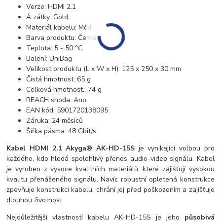
Verze: HDMI 2.1
Á zátky: Gold
Materiál kabelu: Měď
Barva produktu: Černá
Teplota: 5 - 50 °C
Balení: UniBag
Velikost produktu (L x W x H): 125 x 250 x 30 mm
Čistá hmotnost: 65 g
Celková hmotnost.: 74 g
REACH shoda: Ano
EAN kód: 5901720138095
Záruka: 24 měsíců
Šířka pásma: 48 Gbit/s
Kabel HDMI 2.1 Akyga® AK-HD-15S
je vynikající volbou pro
každého, kdo hledá spolehlivý přenos audio-video signálu. Kabel
je vyroben z vysoce kvalitních materiálů, které zajišťují vysokou
kvalitu přenášeného signálu. Navíc robustní opletená konstrukce
zpevňuje konstrukci kabelu, chrání jej před poškozením a zajišťuje
dlouhou životnost.
Nejdůležitější vlastností kabelu AK-HD-15S je jeho
působivá