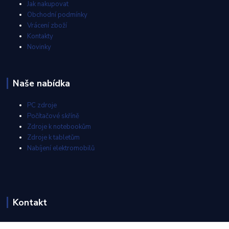
Jak nakupovat
Obchodní podmínky
Vrácení zboží
Kontakty
Novinky
Naše nabídka
PC zdroje
Počítačové skříně
Zdroje k notebookům
Zdroje k tabletům
Nabíjení elektromobilů
Kontakt