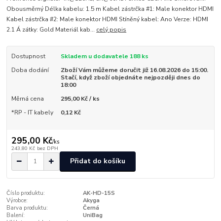
Obousměrný Délka kabelu: 1.5 m Kabel zástrčka #1: Male konektor HDMI
Kabel zástrčka #2: Male konektor HDMI Stíněný kabel: Ano Verze: HDMI
2.1 Á zátky: Gold Materiál kab...
celý popis
Dostupnost
Skladem u dodavatele 188 ks
Doba dodání
Zboží Vám můžeme doručit již 16.08.2026 do 15:00.
Stačí, když zboží objednáte nejpozději dnes do
18:00
Měrná cena
295,00 Kč / ks
*RP - IT kabely
0,12 Kč
295,00 Kč
/
ks
243,80 Kč
bez DPH
Přidat do košíku
Číslo produktu:
AK-HD-15S
Výrobce:
Akyga
Barva produktu:
Černá
Balení:
UniBag