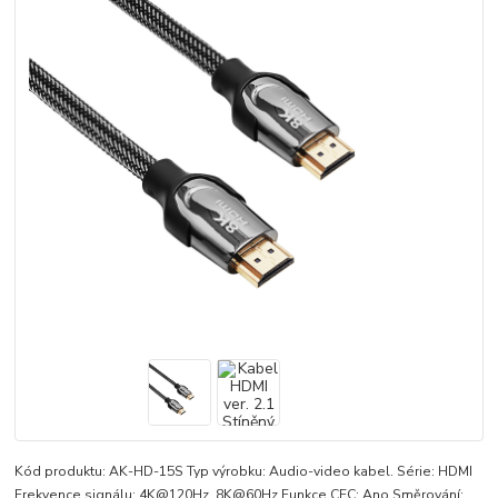
Kód produktu: AK-HD-15S Typ výrobku: Audio-video kabel. Série: HDMI
Frekvence signálu: 4K@120Hz, 8K@60Hz Funkce CEC: Ano Směrování: