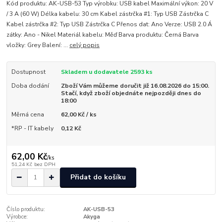
Kód produktu: AK-USB-53 Typ výrobku: USB kabel Maximální výkon: 20 V
/ 3 A (60 W) Délka kabelu: 30 cm Kabel zástrčka #1: Typ USB Zástrčka C
Kabel zástrčka #2: Typ USB Zástrčka C Přenos dat: Ano Verze: USB 2.0 Á
zátky: Ano - Nikel Materiál kabelu: Měď Barva produktu: Černá Barva
vložky: Grey Balení: ...
celý popis
Dostupnost
Skladem u dodavatele 2593 ks
Doba dodání
Zboží Vám můžeme doručit již 16.08.2026 do 15:00.
Stačí, když zboží objednáte nejpozději dnes do
18:00
Měrná cena
62,00 Kč / ks
*RP - IT kabely
0,12 Kč
62,00 Kč
/
ks
51,24 Kč
bez DPH
Přidat do košíku
Číslo produktu:
AK-USB-53
Výrobce:
Akyga