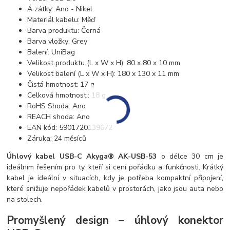
Á zátky: Ano - Nikel
Materiál kabelu: Měď
Barva produktu: Černá
Barva vložky: Grey
Balení: UniBag
Velikost produktu (L x W x H): 80 x 80 x 10 mm
Velikost balení (L x W x H): 180 x 130 x 11 mm
Čistá hmotnost: 17 g
Celková hmotnost.: 18 g
RoHS Shoda: Ano
REACH shoda: Ano
EAN kód: 5901720139672
Záruka: 24 měsíců
Úhlový kabel USB-C Akyga® AK-USB-53
o délce 30 cm je
ideálním řešením pro ty, kteří si cení pořádku a funkčnosti. Krátký
kabel je ideální v situacích, kdy je potřeba kompaktní připojení,
které snižuje nepořádek kabelů v prostorách, jako jsou auta nebo
na stolech.
Promyšlený design – úhlový konektor