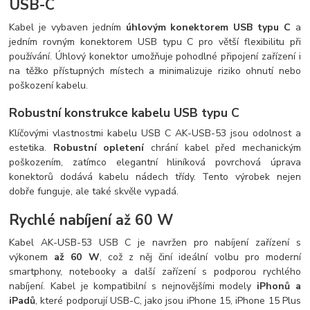
USB-C
Kabel je vybaven jedním
úhlovým konektorem USB typu C
a
jedním rovným konektorem USB typu C pro větší flexibilitu při
používání. Úhlový konektor umožňuje pohodlné připojení zařízení i
na těžko přístupných místech a minimalizuje riziko ohnutí nebo
poškození kabelu.
Robustní konstrukce kabelu USB typu C
Klíčovými vlastnostmi kabelu USB C AK-USB-53 jsou odolnost a
estetika.
Robustní opletení
chrání kabel před mechanickým
poškozením, zatímco elegantní hliníková povrchová úprava
konektorů dodává kabelu nádech třídy. Tento výrobek nejen
dobře funguje, ale také skvěle vypadá.
Rychlé nabíjení až 60 W
Kabel AK-USB-53 USB C je navržen pro nabíjení zařízení s
výkonem
až 60 W
, což z něj činí ideální volbu pro moderní
smartphony, notebooky a další zařízení s podporou rychlého
nabíjení. Kabel je kompatibilní s nejnovějšími modely
iPhonů a
iPadů
, které podporují USB-C, jako jsou iPhone 15, iPhone 15 Plus