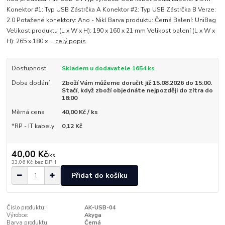
Konektor #1: Typ USB Zástrčka A Konektor #2: Typ USB Zástrčka B Verze:
2.0 Potažené konektory: Ano - Nikl Barva produktu: Černá Balení: UniBag
Velikost produktu (L x W x H): 190 x 160 x 21 mm Velikost balení (L x W x
H): 265 x 180 x ...
celý popis
Dostupnost
Skladem u dodavatele 1654 ks
Doba dodání
Zboží Vám můžeme doručit již 15.08.2026 do 15:00.
Stačí, když zboží objednáte nejpozději do zítra do
18:00
Měrná cena
40,00 Kč / ks
*RP - IT kabely
0,12 Kč
40,00 Kč
/
ks
33,06 Kč
bez DPH
Přidat do košíku
Číslo produktu:
AK-USB-04
Výrobce:
Akyga
Barva produktu:
Černá