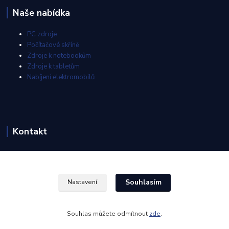
Naše nabídka
PC zdroje
Počítačové skříně
Zdroje k notebookům
Zdroje k tabletům
Nabíjení elektromobilů
Kontakt
info@akyga-shop.cz
Souhlasím
Nastavení
Souhlas můžete odmítnout
zde
.
Vytvořeno na
Eshop-rychle.cz