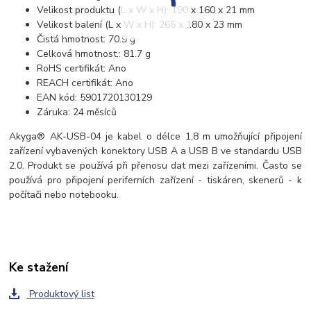
Velikost produktu (L x W x H): 190 x 160 x 21 mm
Velikost balení (L x W x H): 265 x 180 x 23 mm
Čistá hmotnost: 70.9 g
Celková hmotnost.: 81.7 g
RoHS certifikát: Ano
REACH certifikát: Ano
EAN kód: 5901720130129
Záruka: 24 měsíců
Akyga® AK-USB-04
je kabel o délce
1,8 m
umožňující připojení
zařízení vybavených konektory
USB A
a
USB B
ve standardu
USB
2.0
. Produkt se používá při přenosu dat mezi zařízeními. Často se
používá pro připojení periferních zařízení - tiskáren, skenerů - k
počítači nebo notebooku.
Ke stažení
Produktový list