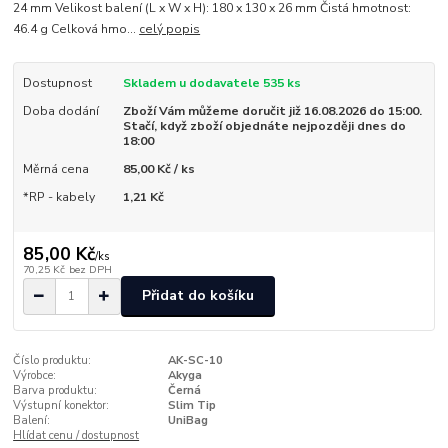
24 mm Velikost balení (L x W x H): 180 x 130 x 26 mm Čistá hmotnost:
46.4 g Celková hmo...
celý popis
Dostupnost
Skladem u dodavatele 535 ks
Doba dodání
Zboží Vám můžeme doručit již 16.08.2026 do 15:00.
Stačí, když zboží objednáte nejpozději dnes do
18:00
Měrná cena
85,00 Kč / ks
*RP - kabely
1,21 Kč
85,00 Kč
/
ks
70,25 Kč
bez DPH
Přidat do košíku
Číslo produktu:
AK-SC-10
Výrobce:
Akyga
Barva produktu:
Černá
Výstupní konektor:
Slim Tip
Balení:
UniBag
Hlídat cenu / dostupnost