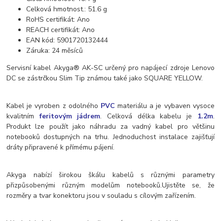
Celková hmotnost.: 51.6 g
RoHS certifikát: Ano
REACH certifikát: Ano
EAN kód: 5901720132444
Záruka: 24 měsíců
Servisní kabel
Akyga® AK-SC
určený pro napájecí zdroje
Lenovo
DC se zástrčkou
Slim Tip
známou také jako
SQUARE YELLOW
.
Kabel je vyroben z odolného
PVC
materiálu a je vybaven vysoce
kvalitním
feritovým jádrem
. Celková délka kabelu je
1.2m
.
Produkt lze použít jako náhradu za vadný kabel pro většinu
notebooků dostupných na trhu. Jednoduchost instalace zajišťují
dráty připravené k přímému pájení.
Akyga nabízí širokou škálu kabelů s různými parametry
přizpůsobenými různým modelům notebooků.Ujistěte se, že
rozměry a tvar konektoru jsou v souladu s cílovým zařízením.