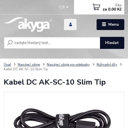
0
ks
CZK
za
0,00 Kč
Menu
Hledat
Úvod
Napájecí zdroje
Napájecí zdroje pro notebooky
Náhradní díly
Kabel DC AK-SC-10 Slim Tip
Kabel DC AK-SC-10 Slim Tip