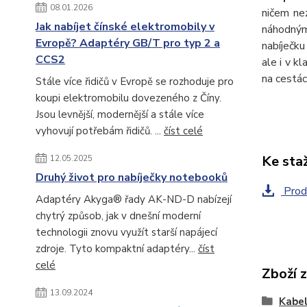
08.01.2026
ničem nez
Jak nabíjet čínské elektromobily v
náhodným
Evropě? Adaptéry GB/T pro typ 2 a
nabíječk
CCS2
ale i v k
na cestác
Stále více řidičů v Evropě se rozhoduje pro
koupi elektromobilu dovezeného z Číny.
Jsou levnější, modernější a stále více
vyhovují potřebám řidičů. ...
číst celé
Ke sta
12.05.2025
Druhý život pro nabíječky notebooků
Produ
Adaptéry Akyga® řady AK-ND-D nabízejí
chytrý způsob, jak v dnešní moderní
technologii znovu využít starší napájecí
zdroje. Tyto kompaktní adaptéry...
číst
celé
Zboží 
13.09.2024
Kabe