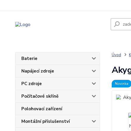
O nás
Jak nakupovat
Obchodní podmínky
Doprava a plat
Úvod
K
Baterie
Akyg
Napájecí zdroje
PC zdroje
Novinka
Počítačové skříně
Polohovací zařízení
Montážní příslušenství