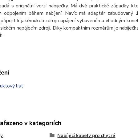
adá s originální verzí nabíječky. Má dvě praktické západky, kt
 odpojením během nabíjení. Navíc má adaptér zabudovaný
u připojit k jakémukoli zdroji napájení vybavenému vhodným ko
lasickém napájecím zdroji. Díky kompaktním rozměrům je nabíječka
h.
žení
ktový list
zařazeno v kategoriích
ly
Nabíjecí kabely pro chytré