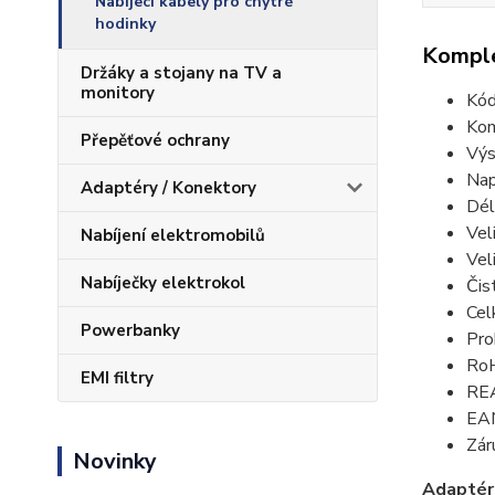
Nabíjecí kabely pro chytré
hodinky
Komple
Držáky a stojany na TV a
monitory
Kód
Kom
Přepěťové ochrany
Výs
Nap
Adaptéry / Konektory
Dél
Vel
Nabíjení elektromobilů
Vel
Nabíječky elektrokol
Čis
Cel
Powerbanky
Pro
RoH
EMI filtry
REA
EA
Zár
Novinky
Adapté