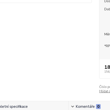
Dos
Dob
Měr
*RP
18
156
Číslo p
Hlídat 
etní specifikace
Komentáře
0