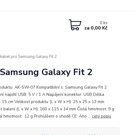
ní zboží
Přihlášení
CZK
0
ks
za
0,00 Kč
kabel pro Samsung Galaxy Fit 2
 Samsung Galaxy Fit 2
oduktu: AK-SW-07 Kompatibilní s: Samsung Galaxy Fit 2
ní napětí USB: 5 V / 1 A Napájení konektor: USB Délka
: 15 cm Velikost produktu (L x W x H): 25 x 25 x 13 mm
st balení (L x W x H): 160 x 115 x 14 mm Čistá hmotnost: 9 g
á hmotnost.: 12 g Prohlášení o shodě CE: Ano ...
celý popis