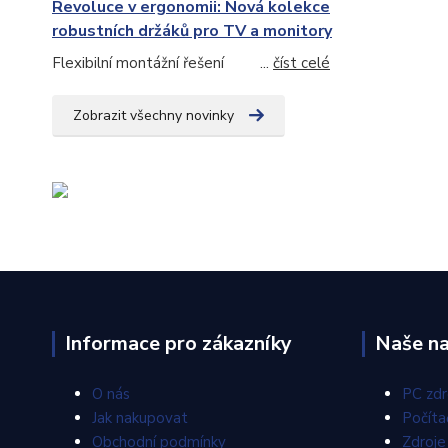
Revoluce v ergonomii: Nová kolekce
robustních držáků pro TV a monitory
Flexibilní montážní řešení ...
číst celé
Zobrazit všechny novinky
Informace pro zákazníky
Naše na
O nás
PC zdr
Jak nakupovat
Počíta
Obchodní podmínky
Zdroj