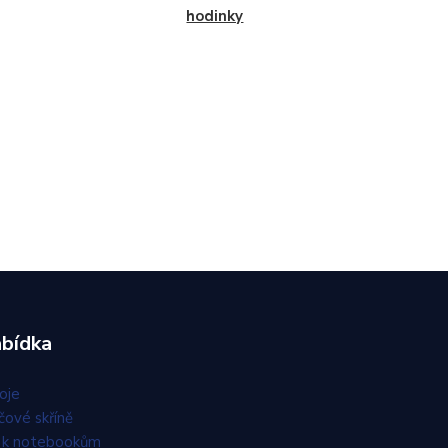
hodinky
bídka
oje
čové skříně
e k notebookům