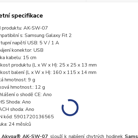
tní specifikace
 produktu: AK-SW-07
patibilní s: Samsung Galaxy Fit 2
tupní napětí USB: 5 V / 1 A
ájení konektor: USB
ka kabelu: 15 cm
ikost produktu (L x W x H): 25 x 25 x 13 mm
ikost balení (L x W x H): 160 x 115 x 14 mm
tá hmotnost: 9 g
ková hmotnost.: 12 g
hlášení o shodě CE: Ano
S Shoda: Ano
CH shoda: Ano
N kód: 5901720136565
uka: 24 měsíců
r Akyga® AK-SW-07
slouží k nabíjení chytrých hodinek
Sams