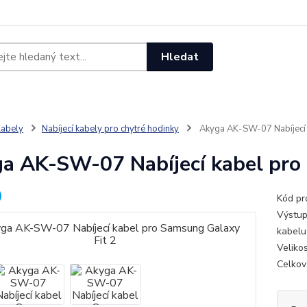
ba
Kontakty
Ochrana soukromí
Ochrana životního prostředí
Vráce
Hledat
abely
Nabíjecí kabely pro chytré hodinky
Akyga AK-SW-07 Nabíjecí 
a AK-SW-07 Nabíjecí kabel pro
Kód pr
Výstup
kabelu
Veliko
Celkov