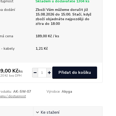
tupnost
Skladem u dodavatele 1304 ks
a dodání
Zboží Vám můžeme doručit již
15.08.2026 do 15:00. Stačí, když
zboží objednáte nejpozději do
zítra do 18:00
ná cena
189,00 Kč / ks
 - kabely
1,21 Kč
9,00 Kč
/
ks
Přidat do košíku
,20 Kč
bez DPH
roduktu:
AK-SW-07
Výrobce:
Akyga
cenu / dostupnost
Ke stažení